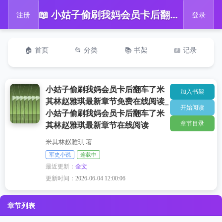
📖 小姑子偷刷我妈会员卡后翻车了米其林赵雅琪最新章节免费在线阅读_小姑子偷刷我妈会员卡后翻车了米其林赵雅琪最新章节在线阅读
注册
登录
🏠 首页
📂 分类
📚 书架
📖 记录
小姑子偷刷我妈会员卡后翻车了米
加入书架
其林赵雅琪最新章节免费在线阅读_
开始阅读
小姑子偷刷我妈会员卡后翻车了米
章节目录
其林赵雅琪最新章节在线阅读
米其林赵雅琪 著
军史小说
连载中
最近更新：
全文
更新时间：
2026-06-04 12:00:06
章节列表