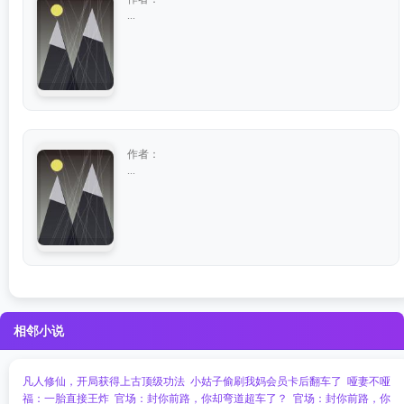
...
作者：
...
相邻小说
凡人修仙，开局获得上古顶级功法
小姑子偷刷我妈会员卡后翻车了
哑妻不哑
福：一胎直接王炸
官场：封你前路，你却弯道超车了？
官场：封你前路，你