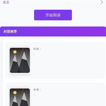
全文
开始阅读
封面推荐
作者：
...
作者：
...