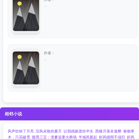
...
作者：
...
相邻小说
风声吹响了月亮
旧风未散的夏天
以我残躯渡你半生
西楼月落未逢卿
春吻寒
木，只花破雪
腹黑三宝：渣爹追妻火葬场
半城风絮起
斜风细雨不须归
斜风