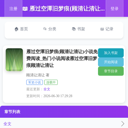
📖 雁过空潭旧梦痕(顾清让清让)小说免费阅读_热门小说阅读雁过空潭旧梦痕顾清让清让
注册
登录
🏠 首页
📂 分类
📚 书架
📖 记录
雁过空潭旧梦痕(顾清让清让)小说免
加入书架
费阅读_热门小说阅读雁过空潭旧梦
开始阅读
痕顾清让清让
章节目录
顾清让清让 著
军史小说
连载中
最近更新：
全文
更新时间：
2026-06-30 17:29:28
章节列表
全文