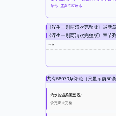
语冰
盛夏不应语冰
《浮生一别两清欢完整版》最新
《浮生一别两清欢完整版》章节
全文
共有58070条评论（只显示前50
汽水的温柔画室 说:
设定宏大完整