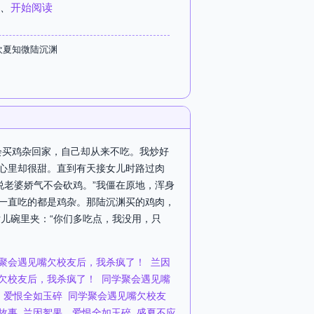
、
开始阅读
欢夏知微陆沉渊
会买鸡杂回家，自己却从来不吃。我炒好
，心里却很甜。直到有天接女儿时路过肉
说老婆娇气不会砍鸡。”我僵在原地，浑身
儿一直吃的都是鸡杂。那陆沉渊买的鸡肉，
儿碗里夹：“你们多吃点，我没用，只
聚会遇见嘴欠校友后，我杀疯了！
兰因
欠校友后，我杀疯了！
同学聚会遇见嘴
，爱恨全如玉碎
同学聚会遇见嘴欠校友
故事
兰因絮果，爱恨全如玉碎
盛夏不应