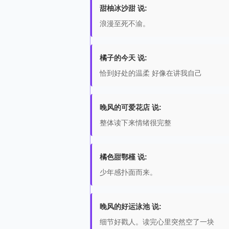
甜柚冰沙甜 说:
浪漫至死不渝。
橘子的今天 说:
恰到好处的温柔 好像在讲我自己
晚风的可爱花店 说:
整体读下来情绪很完整
橘色甜鄂槿 说:
少年感扑面而来。
晚风的好运泳池 说:
细节好戳人。读完心里突然空了一块