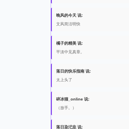
晚风的今天 说:
文风简洁明快
橘子的精美 说:
平淡中见真章。
落日的快乐指南 说:
太上头了
碎冰猫_online 说:
（放手。）
落日染汜韭 说: