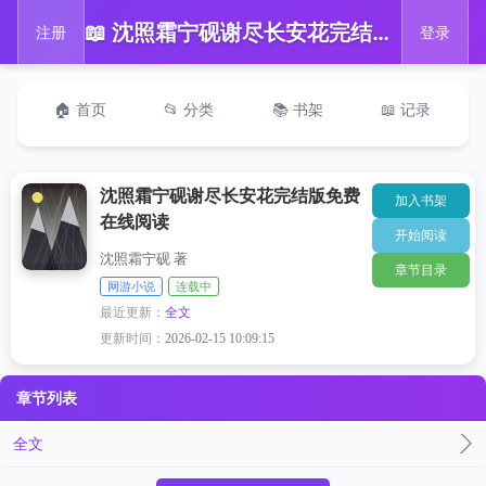
📖 沈照霜宁砚谢尽长安花完结版免费在线阅读
注册
登录
🏠 首页
📂 分类
📚 书架
📖 记录
沈照霜宁砚谢尽长安花完结版免费
加入书架
在线阅读
开始阅读
沈照霜宁砚 著
章节目录
网游小说
连载中
最近更新：
全文
更新时间：
2026-02-15 10:09:15
章节列表
全文