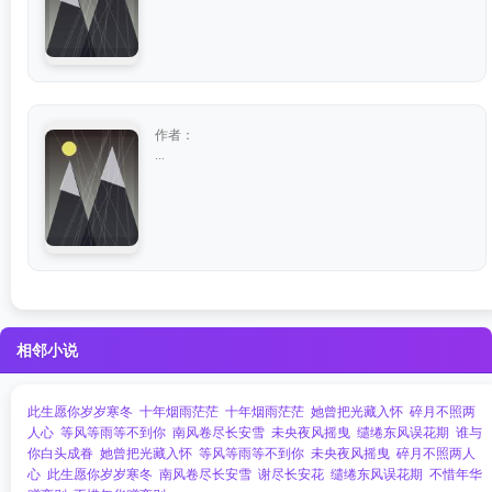
作者：
...
相邻小说
此生愿你岁岁寒冬
十年烟雨茫茫
十年烟雨茫茫
她曾把光藏入怀
碎月不照两
人心
等风等雨等不到你
南风卷尽长安雪
未央夜风摇曳
缱绻东风误花期
谁与
你白头成眷
她曾把光藏入怀
等风等雨等不到你
未央夜风摇曳
碎月不照两人
心
此生愿你岁岁寒冬
南风卷尽长安雪
谢尽长安花
缱绻东风误花期
不惜年华