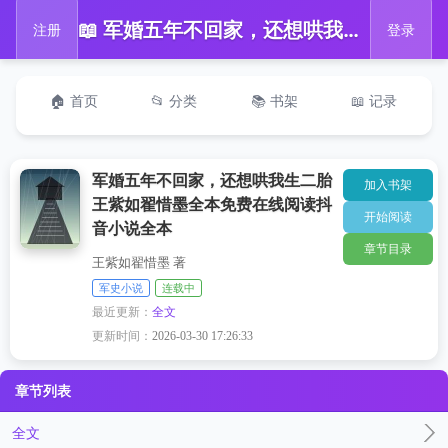
📖 军婚五年不回家，还想哄我生二胎王紫如翟惜墨全本免费在线阅读抖音小说全本
注册
登录
🏠 首页
📂 分类
📚 书架
📖 记录
军婚五年不回家，还想哄我生二胎
加入书架
王紫如翟惜墨全本免费在线阅读抖
开始阅读
音小说全本
章节目录
王紫如翟惜墨 著
军史小说
连载中
最近更新：
全文
更新时间：
2026-03-30 17:26:33
章节列表
全文