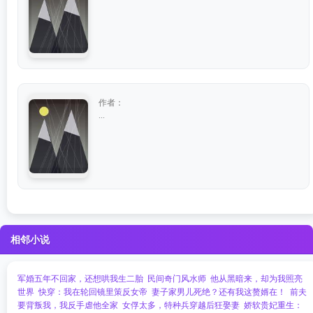
作者：
...
相邻小说
军婚五年不回家，还想哄我生二胎
民间奇门风水师
他从黑暗来，却为我照亮
世界
快穿：我在轮回镜里策反女帝
妻子家男儿死绝？还有我这赘婿在！
前夫
要背叛我，我反手虐他全家
女俘太多，特种兵穿越后狂娶妻
娇软贵妃重生：