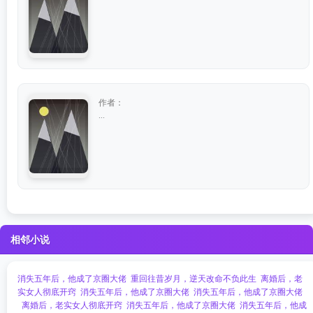
作者：
...
相邻小说
消失五年后，他成了京圈大佬​​
重回往昔岁月，逆天改命不负此生
离婚后，老
实女人彻底开窍
消失五年后，他成了京圈大佬​​
消失五年后，他成了京圈大佬​​
离婚后，老实女人彻底开窍
消失五年后，他成了京圈大佬​​
消失五年后，他成