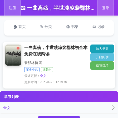
📖 一曲离殇，半世凄凉裴郡林初全本免费在线阅读
注册
登录
🏠 首页
📂 分类
📚 书架
📖 记录
一曲离殇，半世凄凉裴郡林初全本
加入书架
免费在线阅读
开始阅读
裴郡林初 著
章节目录
军史小说
连载中
最近更新：
全文
更新时间：
2026-07-01 12:39:38
章节列表
全文