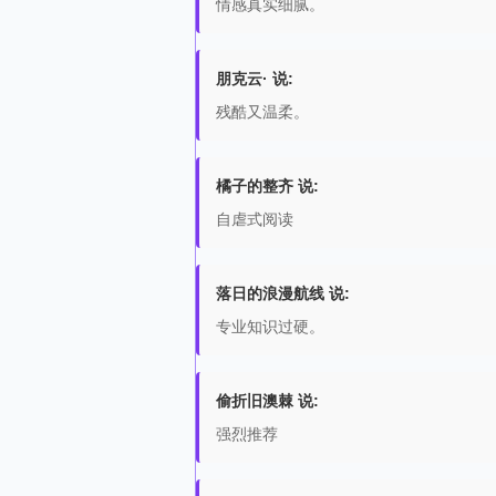
情感真实细腻。
朋克云· 说:
残酷又温柔。
橘子的整齐 说:
自虐式阅读
落日的浪漫航线 说:
专业知识过硬。
偷折旧澳棘 说:
强烈推荐