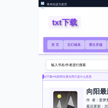
将本站设为首页
txt下载
首 页
玄幻修真
重生穿越
txt下载
>
向阳而生逐光而行是什么意思
向阳最
作 者：姜梦
最后更新：2026-