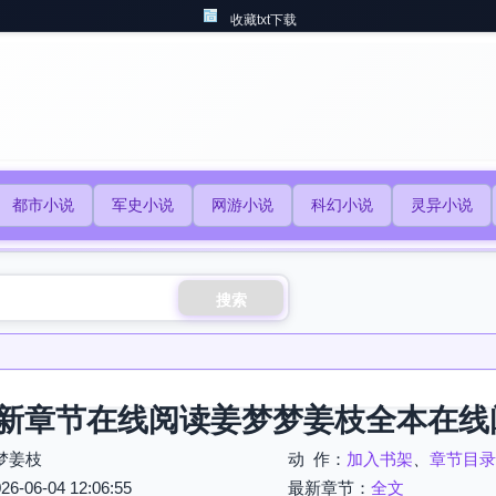
收藏txt下载
都市小说
军史小说
网游小说
科幻小说
灵异小说
搜索
新章节在线阅读姜梦梦姜枝全本在线
梦姜枝
动 作：
加入书架
、
章节目录
06-04 12:06:55
最新章节：
全文