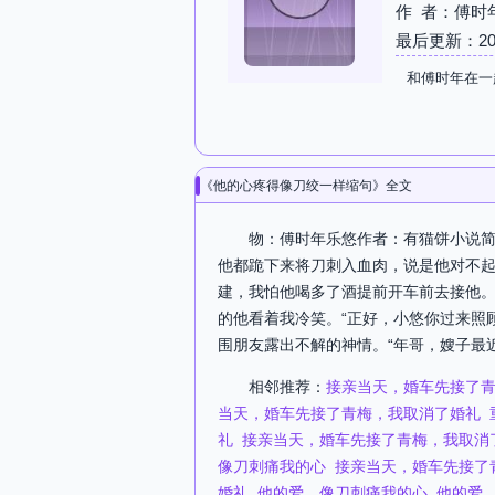
作 者：傅时
最后更新：2026-
和傅时年在一
《他的心疼得像刀绞一样缩句》全文
物：傅时年乐悠作者：有猫饼小说简
他都跪下来将刀刺入血肉，说是他对不
建，我怕他喝多了酒提前开车前去接他。
的他看着我冷笑。“正好，小悠你过来照
围朋友露出不解的神情。“年哥，嫂子最近
相邻推荐：
接亲当天，婚车先接了
当天，婚车先接了青梅，我取消了婚礼
礼
接亲当天，婚车先接了青梅，我取消
像刀刺痛我的心
接亲当天，婚车先接了
婚礼
他的爱，像刀刺痛我的心
他的爱