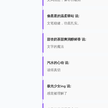
偷星星的温柔驿站 说:
文笔稳健，功底扎实。
甜杏奶茶甜爽润醇鲜香 说:
文字的魔法
汽水的心动 说:
读得真切
极光少女ing 说:
感觉被理解了