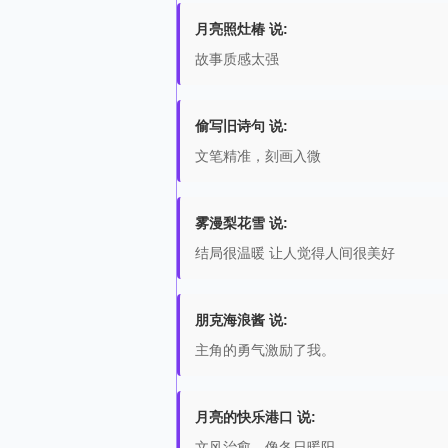
月亮照灶椿 说:
故事质感太强
偷写旧诗句 说:
文笔精准，刻画入微
雾漫梨花雪 说:
结局很温暖 让人觉得人间很美好
朋克海浪酱 说:
主角的勇气激励了我。
月亮的快乐港口 说:
文风治愈，像冬日暖阳