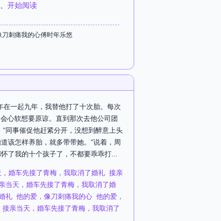
、
开始阅读
像刀刺痛我的心傅时年乐悠
时年在一起九年，我替他打了十次胎。每次
是会心软想要原谅。直到那次去他公司团
。”同事催促他赶紧分开，没想到醉意上头
知道该怎样养胎，就多带带她。”说着，周
怀了我的十个孩子了，不都要乖乖打...
天，婚车先接了青梅，我取消了婚礼
接亲
亲当天，婚车先接了青梅，我取消了婚
婚礼
他的爱，像刀刺痛我的心
他的爱，
接亲当天，婚车先接了青梅，我取消了