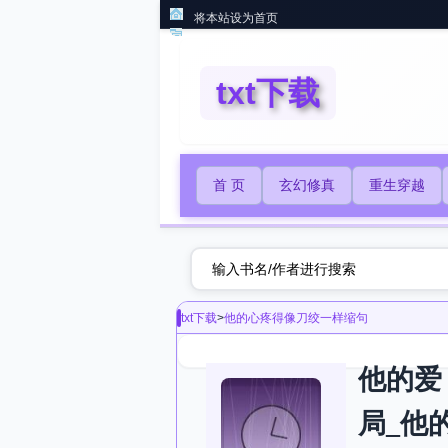
将本站设为首页
txt下载
首 页
玄幻修真
重生穿越
txt下载
>
他的心疼得像刀绞一样缩句
他的爱
局_他