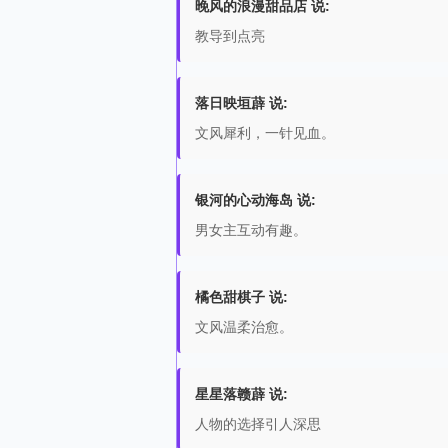
晚风的浪漫甜品店 说:
教导到点亮
落日映垣薜 说:
文风犀利，一针见血。
银河的心动海岛 说:
男女主互动有趣。
橘色甜棋子 说:
文风温柔治愈。
星星落赣薜 说:
人物的选择引人深思