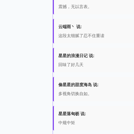
震撼，无以言表。
云端雨丶 说:
这段太细腻了忍不住重读
星星的浪漫日记 说:
回味了好几天
偷星星的甜度海岛 说:
多视角切换自如。
星星落甸枥 说:
中规中矩