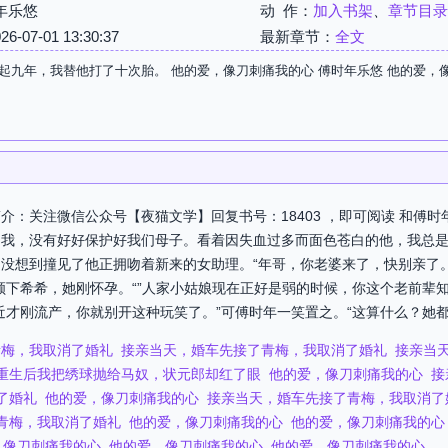
年乐悠
动 作：
加入书架
、
章节目录
07-01 13:30:37
最新章节：
全文
起九年，我替他打了十次胎。 他的爱，像刀刺痛我的心 傅时年乐悠 他的爱，
介：关注微信公众号【夜猫文学】回复书号：18403 ，即可阅读 和傅
起我，没有好好保护好我们母子。看着因失血过多而面色苍白的他，我总
没想到撞见了他正拥吻着新来的女助理。“年哥，你老婆来了，快别亲了
顾下希希，她刚怀孕。“”人家小姑娘现在正好是弱的时候，你这个老前辈
才刚流产，你就别开这种玩笑了。”可傅时年一笑置之。“这算什么？她都
青梅，我取消了婚礼
接亲当天，婚车先接了青梅，我取消了婚礼
接亲当
重生后我把绣球抛给马奴，状元郎却红了眼
他的爱，像刀刺痛我的心
接
了婚礼
他的爱，像刀刺痛我的心
接亲当天，婚车先接了青梅，我取消了
青梅，我取消了婚礼
他的爱，像刀刺痛我的心
他的爱，像刀刺痛我的心
，像刀刺痛我的心
他的爱，像刀刺痛我的心
他的爱，像刀刺痛我的心