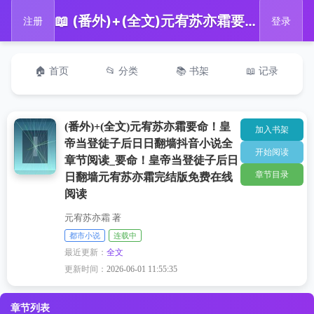
📖 (番外)+(全文)元宥苏亦霜要命！皇帝当登徒子后日日翻墙抖音小说全章节阅读_要命！皇帝当登徒子后日日翻墙元宥苏亦霜完结版免费在线阅读
注册
登录
🏠 首页
📂 分类
📚 书架
📖 记录
(番外)+(全文)元宥苏亦霜要命！皇
加入书架
帝当登徒子后日日翻墙抖音小说全
开始阅读
章节阅读_要命！皇帝当登徒子后日
章节目录
日翻墙元宥苏亦霜完结版免费在线
阅读
元宥苏亦霜 著
都市小说
连载中
最近更新：
全文
更新时间：
2026-06-01 11:55:35
章节列表