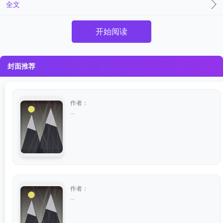
全文
开始阅读
封面推荐
作者：
...
作者：
...