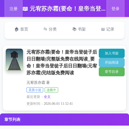
📖 元宥苏亦霜(要命！皇帝当登徒子后日日翻墙)完整版免费在线阅读_要命！皇帝当登徒子后日日翻墙(元宥苏亦霜)完结版免费阅读
注册
登录
🏠 首页
📂 分类
📚 书架
📖 记录
元宥苏亦霜(要命！皇帝当登徒子后
加入书架
日日翻墙)完整版免费在线阅读_要
开始阅读
命！皇帝当登徒子后日日翻墙(元宥
章节目录
苏亦霜)完结版免费阅读
元宥苏亦霜 著
灵异小说
连载中
最近更新：
全文
更新时间：
2026-06-01 11:52:41
章节列表