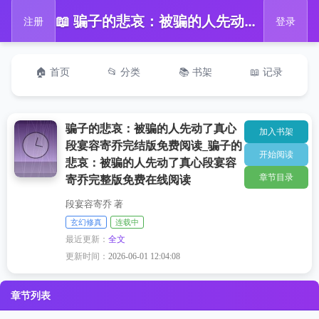
📖 骗子的悲哀：被骗的人先动了真心段宴容寄乔完结版免费阅读_骗子的悲哀：被骗的人先动了真心段宴容寄乔完整版免费在线阅读
注册
登录
🏠 首页
📂 分类
📚 书架
📖 记录
骗子的悲哀：被骗的人先动了真心
加入书架
段宴容寄乔完结版免费阅读_骗子的
开始阅读
悲哀：被骗的人先动了真心段宴容
章节目录
寄乔完整版免费在线阅读
段宴容寄乔 著
玄幻修真
连载中
最近更新：
全文
更新时间：
2026-06-01 12:04:08
章节列表