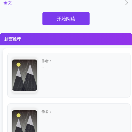
全文
开始阅读
封面推荐
作者：
...
作者：
...