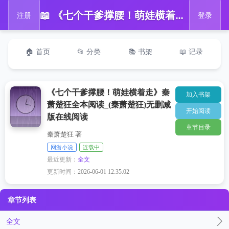
📖 《七个干爹撑腰！萌娃横着走》秦萧楚狂全本阅读_(秦萧楚狂)无删减版在线阅读
注册
登录
🏠 首页
📂 分类
📚 书架
📖 记录
《七个干爹撑腰！萌娃横着走》秦
加入书架
萧楚狂全本阅读_(秦萧楚狂)无删减
开始阅读
版在线阅读
章节目录
秦萧楚狂 著
网游小说
连载中
最近更新：
全文
更新时间：
2026-06-01 12:35:02
章节列表
全文