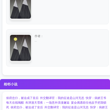
作者：
...
相邻小说
侯府忠仆，被迫成了皇后
外交翻译官：我的征途是山河无恙
快穿：病娇王爷
每天在线喝醋
布津漫天雪夜：一场意外浪漫邂逅
宴会偶遇前任他反手把我锁
死
侯府忠仆，被迫成了皇后
外交翻译官：我的征途是山河无恙
快穿：病娇王