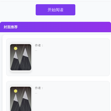
开始阅读
封面推荐
作者：
...
作者：
...