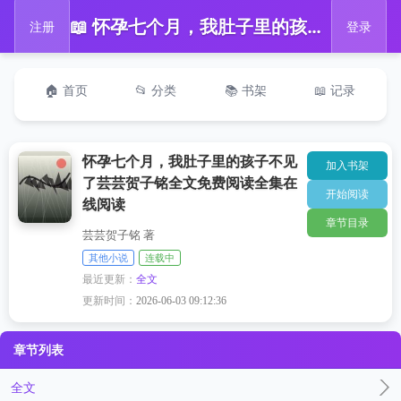
📖 怀孕七个月，我肚子里的孩子不见了芸芸贺子铭全文免费阅读全集在线阅读
注册
登录
🏠 首页
📂 分类
📚 书架
📖 记录
怀孕七个月，我肚子里的孩子不见
加入书架
了芸芸贺子铭全文免费阅读全集在
开始阅读
线阅读
章节目录
芸芸贺子铭 著
其他小说
连载中
最近更新：
全文
更新时间：
2026-06-03 09:12:36
章节列表
全文