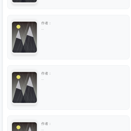
作者：
...
作者：
...
作者：
...