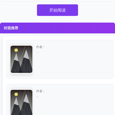
开始阅读
封面推荐
作者：
...
作者：
...