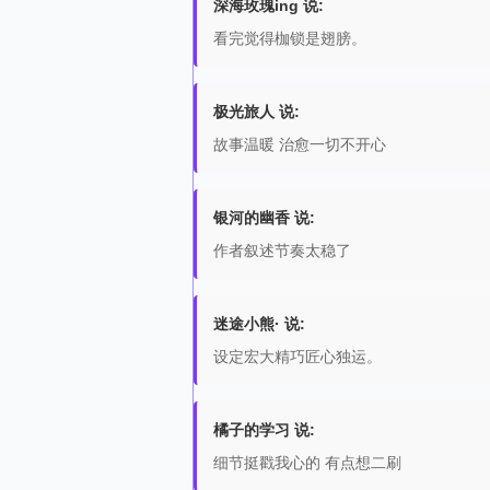
深海玫瑰ing 说:
看完觉得枷锁是翅膀。
极光旅人 说:
故事温暖 治愈一切不开心
银河的幽香 说:
作者叙述节奏太稳了
迷途小熊· 说:
设定宏大精巧匠心独运。
橘子的学习 说:
细节挺戳我心的 有点想二刷