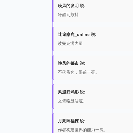
晚风的发明 说:
冷酷到颤抖
迷途麋鹿_online 说:
读完充满力量
晚风的都市 说:
不落俗套，眼前一亮。
风迎归鸿影 说:
文笔略显油腻。
月亮照桂楝 说:
作者构建世界的能力一流。