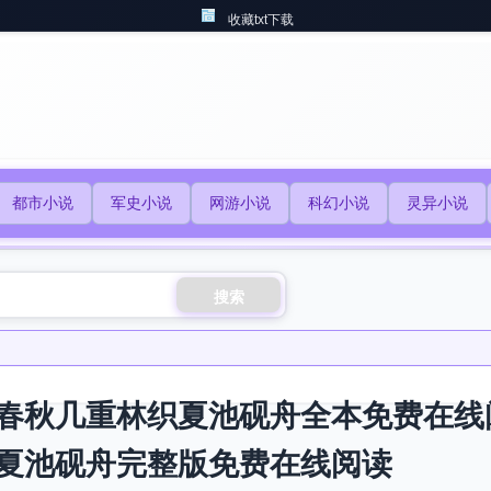
收藏txt下载
都市小说
军史小说
网游小说
科幻小说
灵异小说
搜索
春秋几重林织夏池砚舟全本免费在线
夏池砚舟完整版免费在线阅读