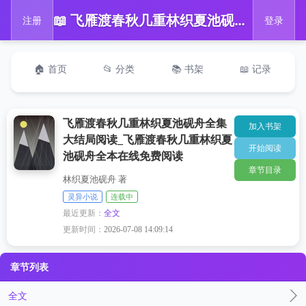
📖 飞雁渡春秋几重林织夏池砚舟全集大结局阅读_飞雁渡春秋几重林织夏池砚舟全本在线免费阅读
注册
登录
🏠 首页
📂 分类
📚 书架
📖 记录
飞雁渡春秋几重林织夏池砚舟全集
加入书架
大结局阅读_飞雁渡春秋几重林织夏
开始阅读
池砚舟全本在线免费阅读
章节目录
林织夏池砚舟 著
灵异小说
连载中
最近更新：
全文
更新时间：
2026-07-08 14:09:14
章节列表
全文