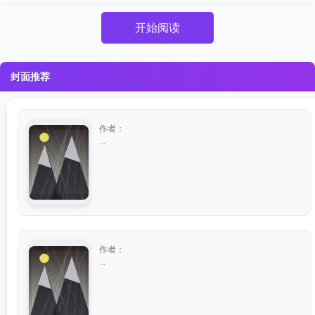
开始阅读
封面推荐
作者：
...
作者：
...