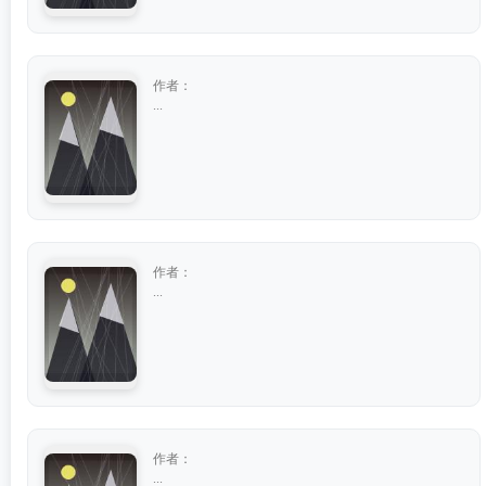
作者：
...
作者：
...
作者：
...