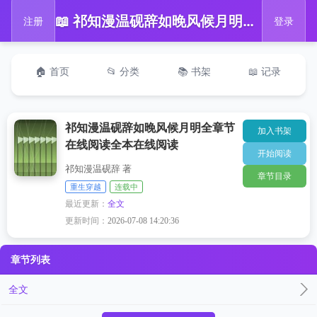
📖 祁知漫温砚辞如晚风候月明全章节在线阅读全本在线阅读
注册
登录
🏠 首页
📂 分类
📚 书架
📖 记录
祁知漫温砚辞如晚风候月明全章节
加入书架
在线阅读全本在线阅读
开始阅读
祁知漫温砚辞 著
章节目录
重生穿越
连载中
最近更新：
全文
更新时间：
2026-07-08 14:20:36
章节列表
全文