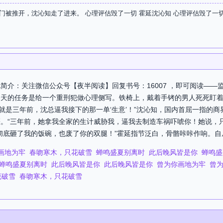
门被推开，沈沁知走了进来。 心理评估毁了一切 霍延沈沁知 心理评估毁了一
简介：关注微信公众号【夜半阅读】回复书号：16007 ，即可阅读——
天的任务是给一个重刑犯做心理侧写。铁椅上，戴着手铐的男人死死盯着
悔的，就是三年前，沈总逼我接下的那一单‘生意’！”沈沁知，国内首屈一指
“三年前，她拿我全家的生计威胁我，逼我去制造车祸吓唬你！她说，只是给你
彻底砸了我的饭碗，也废了你的双腿！”霍延指节泛白，骨骼咔咔作响。自从
画地为牢
春吻寒木，只花破雪
蝉鸣盛夏别离时
此后晚风皆是你
蝉鸣盛
蝉鸣盛夏别离时
此后晚风皆是你
此后晚风皆是你
曾为你画地为牢
曾
花破雪
春吻寒木，只花破雪