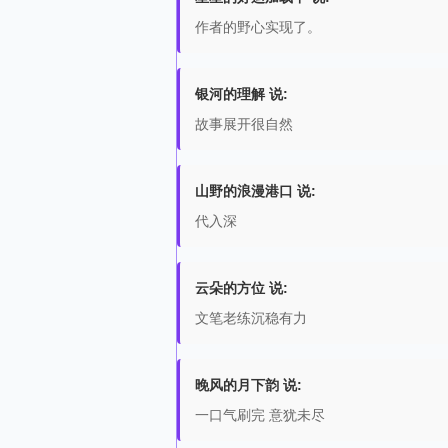
作者的野心实现了。
银河的理解 说:
故事展开很自然
山野的浪漫港口 说:
代入深
云朵的方位 说:
文笔老练沉稳有力
晚风的月下韵 说:
一口气刷完 意犹未尽