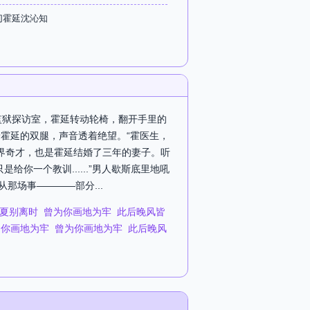
切霍延沈沁知
监狱探访室，霍延转动轮椅，翻开手里的
霍延的双腿，声音透着绝望。“霍医生，
的商界奇才，也是霍延结婚了三年的妻子。听
一个教训......”男人歇斯底里地吼
那场事————部分...
夏别离时
曾为你画地为牢
此后晚风皆
为你画地为牢
曾为你画地为牢
此后晚风