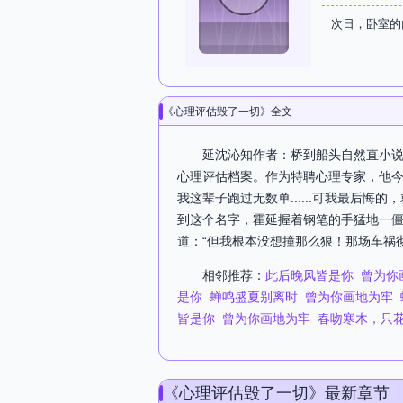
次日，卧室的
《心理评估毁了一切》全文
延沈沁知作者：桥到船头自然直小说
心理评估档案。作为特聘心理专家，他今
我这辈子跑过无数单......可我最后
到这个名字，霍延握着钢笔的手猛地一僵。
道：“但我根本没想撞那么狠！那场车祸
相邻推荐：
此后晚风皆是你
曾为你
是你
蝉鸣盛夏别离时
曾为你画地为牢
皆是你
曾为你画地为牢
春吻寒木，只
《心理评估毁了一切》最新章节