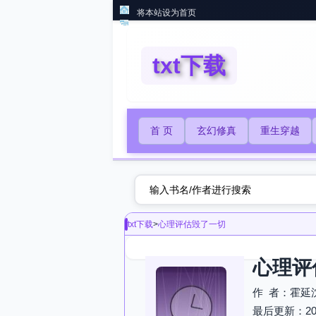
将本站设为首页
txt下载
首 页
玄幻修真
重生穿越
txt下载
>
心理评估毁了一切
心理评
作 者：霍延
最后更新：2026-