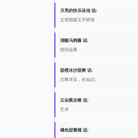
月亮的快乐泳池 说:
文笔细腻又不矫情
清醒乌鸦酱 说:
恨到远离
甜橙冰沙甜爽 说:
注释详实，长知识。
云朵载吉楸 说:
艺术
橘色甜篱槿 说: