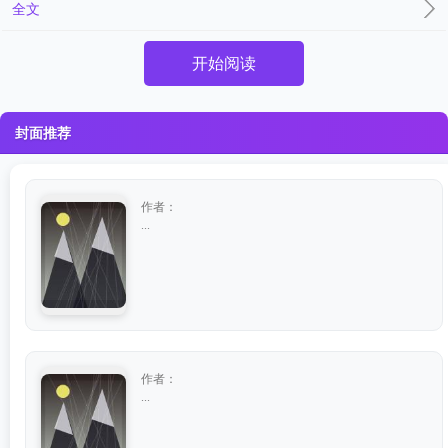
全文
开始阅读
封面推荐
作者：
...
作者：
...