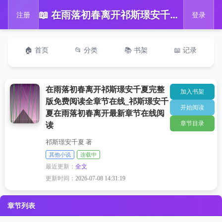
📖 在雨落初春离开祁斯璟安千夏完整版免费阅读全章节在线_祁斯璟安千夏在雨落初春离开最新章节在线阅读
注册
登录
🏠 首页
📂 分类
📚 书架
📖 记录
在雨落初春离开祁斯璟安千夏完整
加入书架
版免费阅读全章节在线_祁斯璟安千
开始阅读
夏在雨落初春离开最新章节在线阅
章节目录
读
祁斯璟安千夏 著
其他小说
连载中
最近更新：
全文
更新时间：
2026-07-08 14:31:19
章节列表