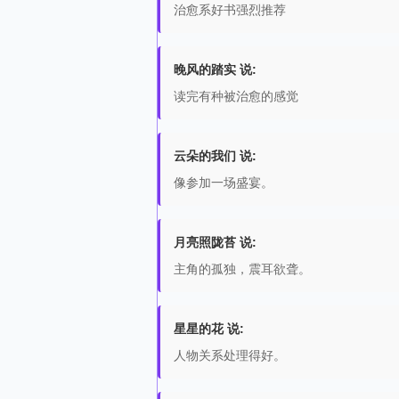
治愈系好书强烈推荐
晚风的踏实 说:
读完有种被治愈的感觉
云朵的我们 说:
像参加一场盛宴。
月亮照陇苔 说:
主角的孤独，震耳欲聋。
星星的花 说:
人物关系处理得好。