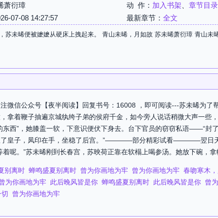
晞萧衍璋
动 作：
加入书架
、
章节目录
07-08 14:27:57
最新章节：
全文
，苏未晞便被嬷嬷从硬床上拽起来。 青山未晞，月如故 苏未晞萧衍璋 青山未
微信公众号【夜半阅读】回复书号：16008 ，即可阅读---苏未晞为
意，拿着鞭子抽遍京城纨绔子弟的侯府千金，如今旁人说话稍微大声一些
的东西”，她膝盖一软，下意识便伏下身去。台下官员的窃窃私语——“封
了皇子，凤印在手，坐稳了后宫。”————部分精彩试看————翌日
着呢。”苏未晞刚到长春宫，苏映荷正靠在软榻上喝参汤。她放下碗，拿帕子
夏别离时
蝉鸣盛夏别离时
曾为你画地为牢
曾为你画地为牢
春吻寒木，
曾为你画地为牢
此后晚风皆是你
蝉鸣盛夏别离时
此后晚风皆是你
曾
一切
曾为你画地为牢