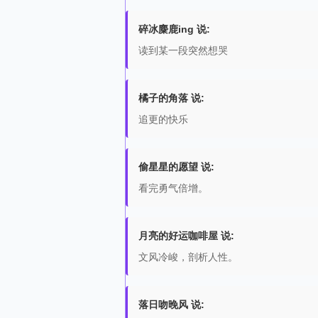
碎冰麋鹿ing 说:
读到某一段突然想哭
橘子的角落 说:
追更的快乐
偷星星的愿望 说:
看完勇气倍增。
月亮的好运咖啡屋 说:
文风冷峻，剖析人性。
落日吻晚风 说: