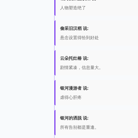
人物塑造绝了
偷采旧汉稻 说:
悬念设置得恰到好处
云朵托灶椿 说:
剧情紧凑，信息量大。
银河漫游者 说:
虐得心肝疼
银河的洒脱 说:
所有告别都是重逢。