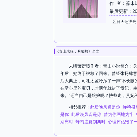
作 者：苏未
最后更新：2026-
翌日天还没亮
《青山未晞，月如故》全文
未晞萧衍璋作者：青山小说简介：关注
年后，她终于被救了回来。曾经张扬肆
后大典上，司礼太监冷斥了一声“不长眼
在掌心里的宝贝，才两年就封了贵妃，生
来。“还当自己是娘娘呢？快些走，贵妃等
相邻推荐：
此后晚风皆是你
蝉鸣盛
是你
此后晚风皆是你
曾为你画地为牢
别离时
蝉鸣盛夏别离时
心理评估毁了