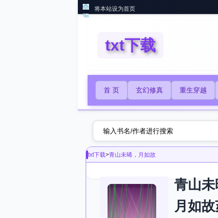
将本站设为首页
txt下载
首 页
玄幻修真
重生穿越
txt下载
>
青山未晞，月如故
青山未
月如故