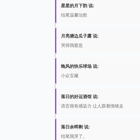
星星的月下韵 说:
结尾温馨治愈
月亮塘边瓜子露 说:
哭得我窒息
晚风的快乐球场 说:
小众宝藏
落日的好运酒馆 说:
语言很有感染力 让人跟着情绪走
落日余晖剩 说:
结尾我哭了。