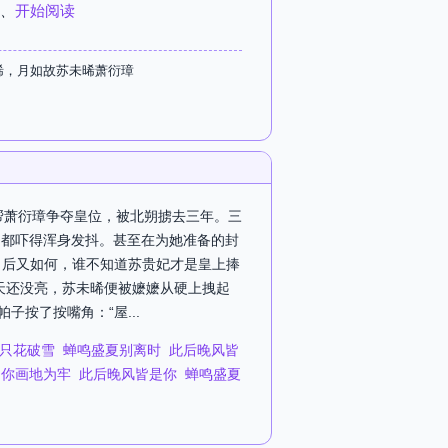
、
开始阅读
晞，月如故苏未晞萧衍璋
了帮萧衍璋争夺皇位，被北朔掳去三年。三
，都吓得浑身发抖。甚至在为她准备的封
了后又如何，谁不知道苏贵妃才是皇上捧
天还没亮，苏未晞便被嬷嬷从硬上拽起
按了按嘴角：“屋...
只花破雪
蝉鸣盛夏别离时
此后晚风皆
为你画地为牢
此后晚风皆是你
蝉鸣盛夏