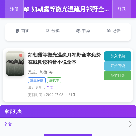
📖 如朝露等微光温疏月祁野全本免费在线阅读抖音小说全本
注册
登录
🏠 首页
📂 分类
📚 书架
📖 记录
如朝露等微光温疏月祁野全本免费
加入书架
在线阅读抖音小说全本
开始阅读
温疏月祁野 著
章节目录
重生穿越
连载中
最近更新：
全文
更新时间：
2026-07-08 14:31:51
章节列表
全文