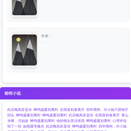
作者：
...
相邻小说
此后晚风皆是你
蝉鸣盛夏别离时
在雨落初春离开
四年喂狗，许小姐只捞钱不
回头
蝉鸣盛夏别离时
蝉鸣盛夏别离时
此后晚风皆是你
在雨落初春离开
青山
未晞，月如故
蝉鸣盛夏别离时
他的镜头里没有我
蝉鸣盛夏别离时
心理评估
毁了一切
如朝露等微光
此后晚风皆是你
蝉鸣盛夏别离时
四年喂狗，许小姐