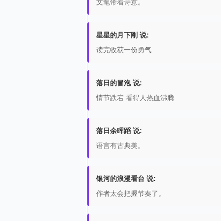
文笔带着诗意。
星星的月下刚 说:
读完收获一份勇气
落日的冒泡 说:
情节跌宕 看得人热血沸腾
落日余晖蹈 说:
语言有古典美。
银河的浪漫看台 说:
作者太会把握节奏了。