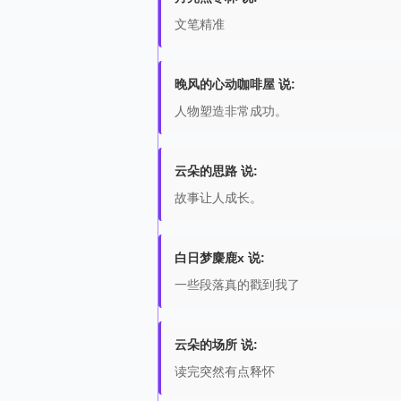
文笔精准
晚风的心动咖啡屋 说:
人物塑造非常成功。
云朵的思路 说:
故事让人成长。
白日梦麋鹿x 说:
一些段落真的戳到我了
云朵的场所 说:
读完突然有点释怀