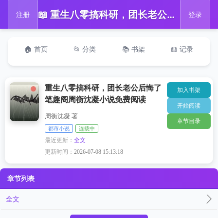
📖 重生八零搞科研，团长老公后悔了笔趣阁周衡沈凝小说免费阅读
注册
登录
🏠 首页
📂 分类
📚 书架
📖 记录
重生八零搞科研，团长老公后悔了
加入书架
笔趣阁周衡沈凝小说免费阅读
开始阅读
周衡沈凝 著
章节目录
都市小说
连载中
最近更新：
全文
更新时间：
2026-07-08 15:13:18
章节列表
全文