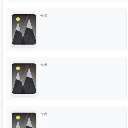
作者：
...
作者：
...
作者：
...