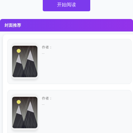
开始阅读
封面推荐
作者：
...
作者：
...