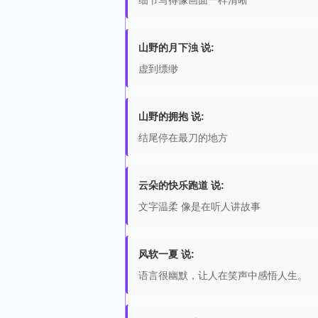
细节写得像画面一样清晰
山野的月下浊 说:
虚到缥缈
山野的拥抱 说:
结尾停在最刀的地方
云朵的快乐跑道 说:
文字温柔 像是在听人讲故事
风软一夏 说:
语言很幽默，让人在笑声中感悟人生。