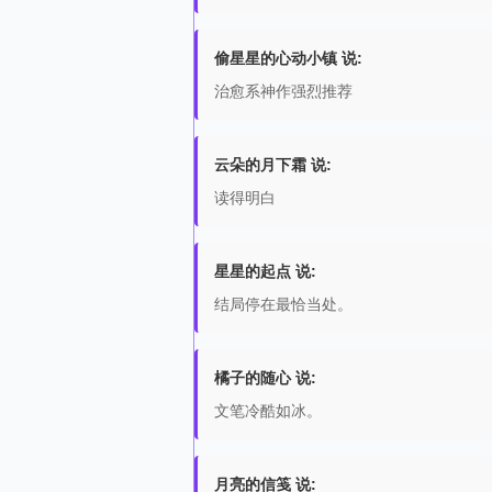
偷星星的心动小镇 说:
治愈系神作强烈推荐
云朵的月下霜 说:
读得明白
星星的起点 说:
结局停在最恰当处。
橘子的随心 说:
文笔冷酷如冰。
月亮的信笺 说: