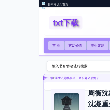
将本站设为首页
txt下载
首 页
玄幻修真
重生穿越
txt下载
>
重生八零搞科研，团长老公后悔了
周衡沈
沈凝重