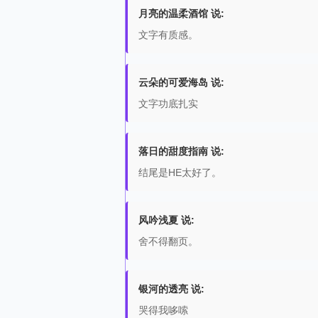
月亮的温柔酒馆 说:
文字有质感。
云朵的可爱海岛 说:
文字功底扎实
落日的甜度指南 说:
结尾是HE太好了。
风吟浅夏 说:
舍不得翻页。
银河的透亮 说:
哭得我哆嗦