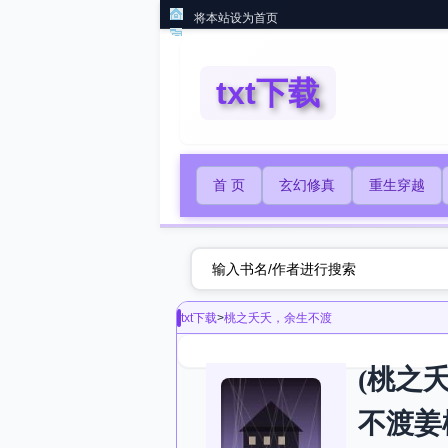
将本站设为首页
txt下载
首 页
玄幻修真
重生穿越
txt下载
>
桃之夭夭，余生不渡
(桃之
不渡姜