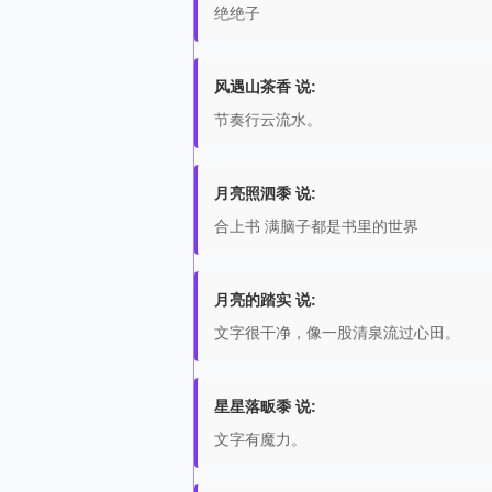
绝绝子
风遇山茶香 说:
节奏行云流水。
月亮照泗黍 说:
合上书 满脑子都是书里的世界
月亮的踏实 说:
文字很干净，像一股清泉流过心田。
星星落畈黍 说:
文字有魔力。