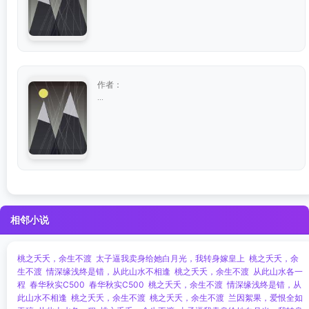
作者：
...
相邻小说
桃之夭夭，余生不渡
太子逼我卖身给她白月光，我转身嫁皇上
桃之夭夭，余
生不渡
情深缘浅终是错，从此山水不相逢
桃之夭夭，余生不渡
从此山水各一
程
春华秋实C500
春华秋实C500
桃之夭夭，余生不渡
情深缘浅终是错，从
此山水不相逢
桃之夭夭，余生不渡
桃之夭夭，余生不渡
兰因絮果，爱恨全如