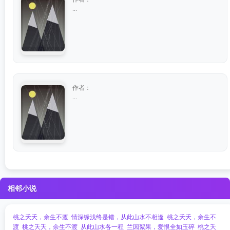
...
作者：
...
相邻小说
桃之夭夭，余生不渡
情深缘浅终是错，从此山水不相逢
桃之夭夭，余生不
渡
桃之夭夭，余生不渡
从此山水各一程
兰因絮果，爱恨全如玉碎
桃之夭