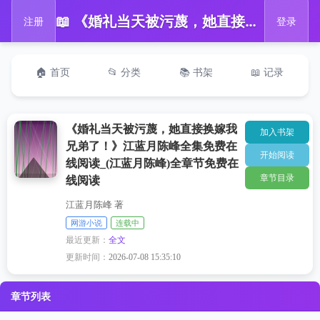
📖 《婚礼当天被污蔑，她直接换嫁我兄弟了！》江蓝月陈峰全集免费在线阅读_(江蓝月陈峰)全章节免费在线阅读
注册
登录
🏠 首页
📂 分类
📚 书架
📖 记录
《婚礼当天被污蔑，她直接换嫁我
加入书架
兄弟了！》江蓝月陈峰全集免费在
开始阅读
线阅读_(江蓝月陈峰)全章节免费在
章节目录
线阅读
江蓝月陈峰 著
网游小说
连载中
最近更新：
全文
更新时间：
2026-07-08 15:35:10
章节列表