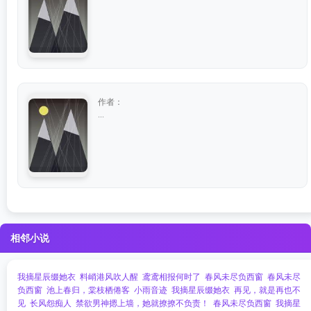
作者：
...
相邻小说
我摘星辰缀她衣
料峭港风吹人醒
鸢鸢相报何时了
春风未尽负西窗
春风未尽
负西窗
池上春归，棠枝栖倦客
小雨音迹
我摘星辰缀她衣
再见，就是再也不
见
长风怨痴人
禁欲男神摁上墙，她就撩撩不负责！
春风未尽负西窗
我摘星