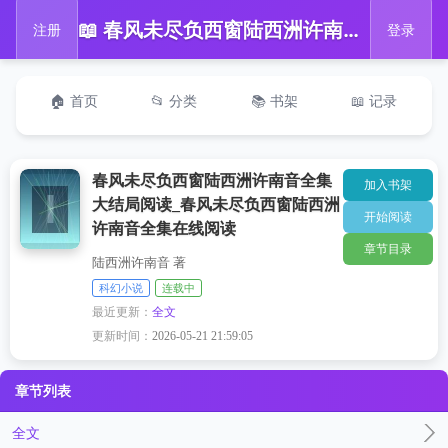
📖 春风未尽负西窗陆西洲许南音全集大结局阅读_春风未尽负西窗陆西洲许南音全集在线阅读
注册
登录
🏠 首页
📂 分类
📚 书架
📖 记录
春风未尽负西窗陆西洲许南音全集
加入书架
大结局阅读_春风未尽负西窗陆西洲
开始阅读
许南音全集在线阅读
章节目录
陆西洲许南音 著
科幻小说
连载中
最近更新：
全文
更新时间：
2026-05-21 21:59:05
章节列表
全文