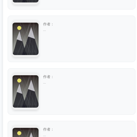
作者：
...
作者：
...
作者：
...