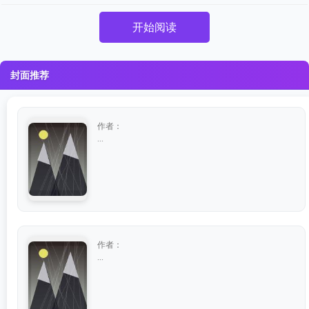
开始阅读
封面推荐
作者：
...
作者：
...