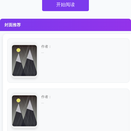
开始阅读
封面推荐
作者：
...
作者：
...