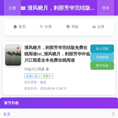
📖 清风晓月，刹那芳华完结版免费在线阅读txt_清风晓月，刹那芳华许临川江雨柔全本免费在线阅读
注册
登录
🏠 首页
📂 分类
📚 书架
📖 记录
清风晓月，刹那芳华完结版免费在
加入书架
线阅读txt_清风晓月，刹那芳华许临
开始阅读
川江雨柔全本免费在线阅读
章节目录
许临川江雨柔 著
其他小说
连载中
最近更新：
全文
更新时间：
2026-06-04 12:46:53
章节列表
全文