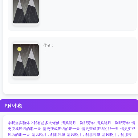
作者：
...
相邻小说
拿我当实验体？我有超多大佬爹
清风晓月，刹那芳华
清风晓月，刹那芳华
情
史变成废纸的那一天
情史变成废纸的那一天
情史变成废纸的那一天
情史变成
废纸的那一天
清风晓月，刹那芳华
清风晓月，刹那芳华
清风晓月，刹那芳