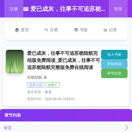
📖 爱已成灰，往事不可追苏栀陆航完结版免费阅读_爱已成灰，往事不可追苏栀陆航完整版免费在线阅读
注册
登录
🏠 首页
📂 分类
📚 书架
📖 记录
爱已成灰，往事不可追苏栀陆航完
加入书架
结版免费阅读_爱已成灰，往事不可
开始阅读
追苏栀陆航完整版免费在线阅读
章节目录
苏栀陆航 著
灵异小说
连载中
最近更新：
全文
更新时间：
2026-06-04 14:04:01
章节列表
全文