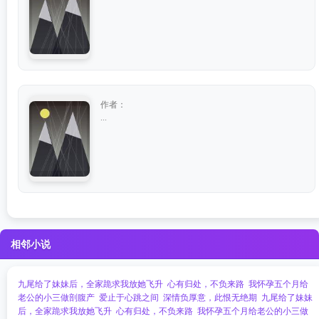
作者：
...
相邻小说
九尾给了妹妹后，全家跪求我放她飞升
心有归处，不负来路
我怀孕五个月给
老公的小三做剖腹产
爱止于心跳之间
深情负厚意，此恨无绝期
九尾给了妹妹
后，全家跪求我放她飞升
心有归处，不负来路
我怀孕五个月给老公的小三做