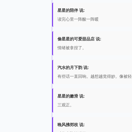
星星的陪伴 说:
读完心里一阵酸一阵暖
偷星星的可爱甜品店 说:
情绪被拿捏了。
汽水的月下韵 说:
有些话一直回响。越想越觉得妙。像被轻
星星的嫩滑 说:
三观正。
晚风拂郊枝 说: