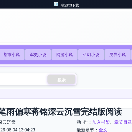
收藏txt下载
都市小说
军史小说
网游小说
科幻小说
灵异小说
搜索
笔雨偏寒蒋铭深云沉雪完结版阅读
深云沉雪
动 作：
加入书架
、
章节目录
06-04 13:04:23
最新章节：
全文