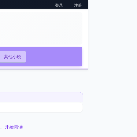
登录
注册
其他小说
、
开始阅读