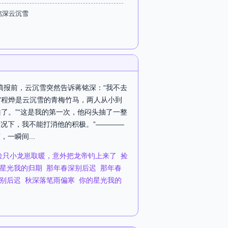
铭深云沉雪
愿填报前，云沉雪突然告诉蒋铭深：“我不去
”程烨是云沉雪的青梅竹马，两人从小到
了。”“这是我的第一次，他闷头抽了一整
情况下，我不能打消他的积极。”————
一瞬间...
捡只小龙崽取暖，意外把龙帝钓上来了
捡
星光我的归期
那年春深别后迟
那年春
别后迟
秋深落笔雨偏寒
你的星光我的