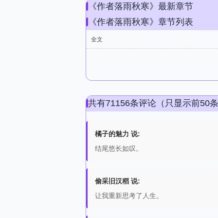
《作者落雨秋寒》最新章节
《作者落雨秋寒》章节列表
全文
共有71156条评论（只显示前50
橘子的魅力 说:
结尾悠长如叹。
偷采旧汉稻 说:
让我重新思考了人生。