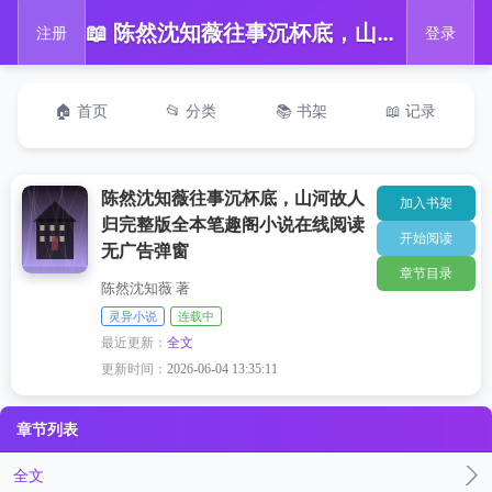
📖 陈然沈知薇往事沉杯底，山河故人归完整版全本笔趣阁小说在线阅读无广告弹窗
注册
登录
🏠 首页
📂 分类
📚 书架
📖 记录
陈然沈知薇往事沉杯底，山河故人
加入书架
归完整版全本笔趣阁小说在线阅读
开始阅读
无广告弹窗
章节目录
陈然沈知薇 著
灵异小说
连载中
最近更新：
全文
更新时间：
2026-06-04 13:35:11
章节列表
全文