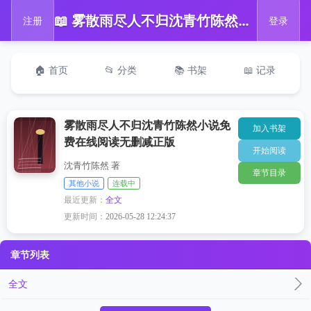
📖 雾散雨尽人不归沈青竹陈然小说免费在线阅读无删减正版
注册
登录
🏠 首页
📂 分类
📚 书架
📖 记录
雾散雨尽人不归沈青竹陈然小说免
加入书架
费在线阅读无删减正版
开始阅读
沈青竹陈然 著
章节目录
其他小说
连载中
最近更新：
全文
更新时间：
2026-05-28 12:24:37
章节列表
全文