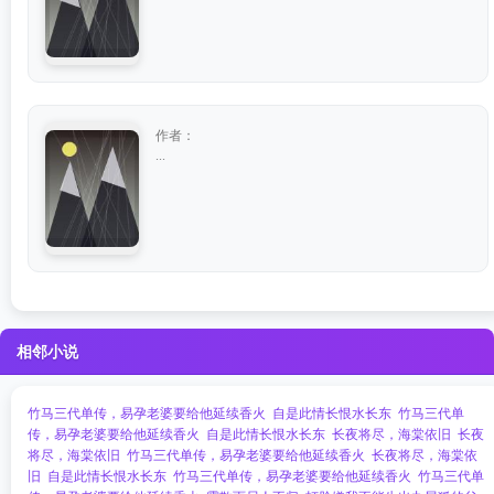
作者：
...
相邻小说
竹马三代单传，易孕老婆要给他延续香火
自是此情长恨水长东
竹马三代单
传，易孕老婆要给他延续香火
自是此情长恨水长东
长夜将尽，海棠依旧
长夜
将尽，海棠依旧
竹马三代单传，易孕老婆要给他延续香火
长夜将尽，海棠依
旧
自是此情长恨水长东
竹马三代单传，易孕老婆要给他延续香火
竹马三代单