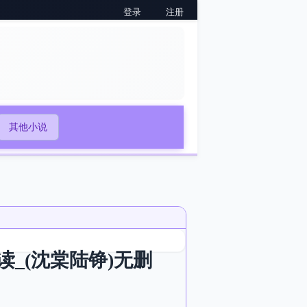
登录
注册
其他小说
_(沈棠陆铮)无删