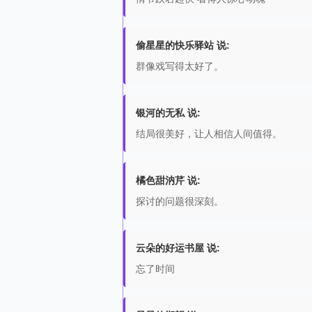
偷星星的快乐驿站 说:
群像戏写得太好了。
银河的无私 说:
结局很美好，让人相信人间值得。
橘色甜汭芹 说:
探讨的问题很深刻。
云朵的好运书屋 说:
忘了时间