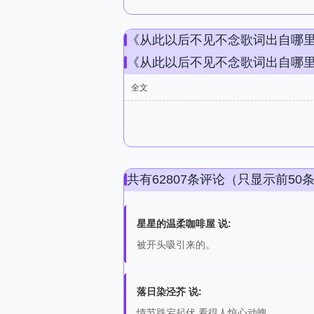
《从此以后不见不念歌词出自哪
《从此以后不见不念歌词出自哪
全文
共有62807条评论（只显示前50
星星的温柔咖啡屋 说:
被开头吸引来的。
落日染泾芥 说:
情节跌宕起伏 看得人惊心动魄