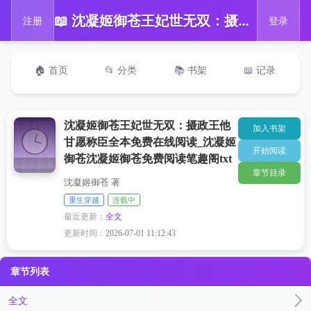
📖 沈凝姬御苍王妃世无双：摄政王他甘愿称臣全本免费在线阅读_沈凝姬御苍沈凝姬御苍免费阅读笔趣阁txt
注册
登录
🏠 首页
📂 分类
📚 书架
📖 记录
沈凝姬御苍王妃世无双：摄政王他
加入书架
甘愿称臣全本免费在线阅读_沈凝姬
开始阅读
御苍沈凝姬御苍免费阅读笔趣阁txt
章节目录
沈凝姬御苍 著
重生穿越
连载中
最近更新：
全文
更新时间：
2026-07-01 11:12:43
章节列表
全文