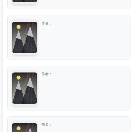
作者：
...
作者：
...
作者：
...