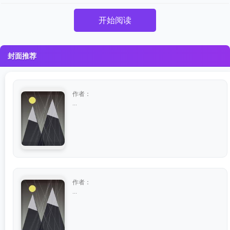
开始阅读
封面推荐
作者：
...
作者：
...