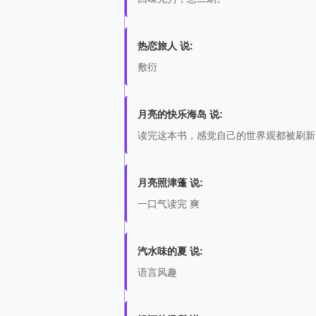
热恋旅人 说:
敷衍
月亮的快乐海岛 说:
读完这本书，感觉自己的世界观都被刷新
月亮照津蓬 说:
一口气读完 爽
汽水味的夏 说:
语言风趣