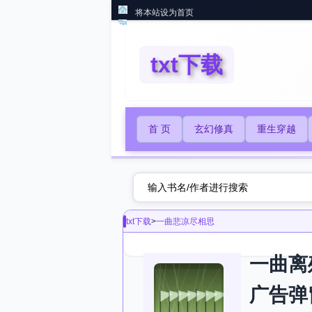
将本站设为首页
txt下载
首 页
玄幻修真
重生穿越
txt下载
>
一曲悲凉尽相思
一曲离
广告弹