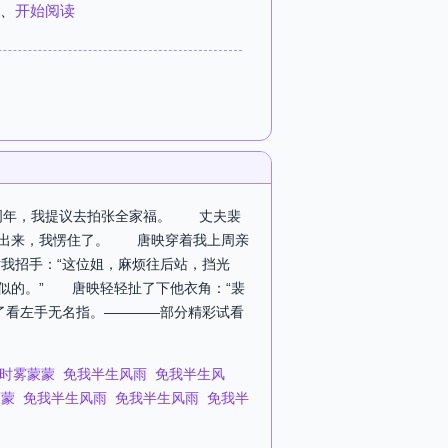
、
开始阅读
五周年，我提议去拍张全家福。 丈夫裴
间出来，我愣住了。 唐映穿着我上周亲
我招手：“这位姐，麻烦往后站，挡光
似的。” 唐映轻轻扯了下他衣角：“裴
看左手无名指。————部分精彩试看
时雾蒙蒙
免我半生风雨
免我半生风
蒙蒙
免我半生风雨
免我半生风雨
免我半