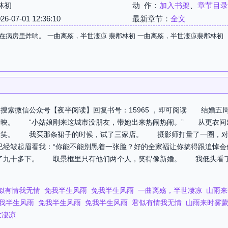
林初
动 作：
加入书架
、
章节目录
07-01 12:36:10
最新章节：
全文
在病房里炸响。 一曲离殇，半世凄凉 裴郡林初 一曲离殇，半世凄凉裴郡林初
搜索微信公众号【夜半阅读】回复书号：15965 ，即可阅读 结婚
唐映。 “小姑娘刚来这城市没朋友，带她出来热闹热闹。” 从更衣
上笑。 我买那条裙子的时候，试了三家店。 摄影师打量了一圈，对
经皱起眉看我：“你能不能别黑着一张脸？好的全家福让你搞得跟追悼会
了九十多下。 取景框里只有他们两个人，笑得像新婚。 我低头看了
似有情我无情
免我半生风雨
免我半生风雨
一曲离殇，半世凄凉
山雨来
我半生风雨
免我半生风雨
免我半生风雨
君似有情我无情
山雨来时雾
世凄凉