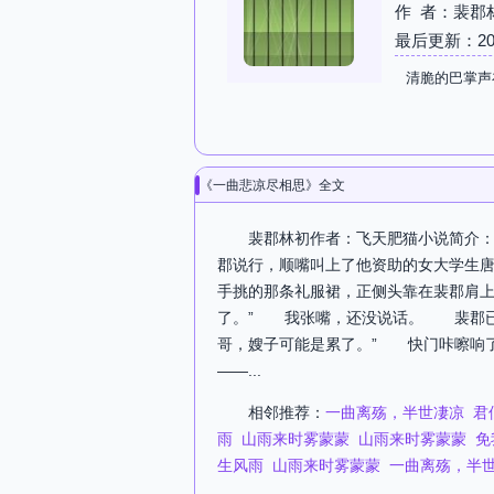
作 者：裴郡
最后更新：2026-
清脆的巴掌声
《一曲悲凉尽相思》全文
裴郡林初作者：飞天肥猫小说简介：
郡说行，顺嘴叫上了他资助的女大学生
手挑的那条礼服裙，正侧头靠在裴郡肩
了。” 我张嘴，还没说话。 裴郡已
哥，嫂子可能是累了。” 快门咔嚓响
——...
相邻推荐：
一曲离殇，半世凄凉
君
雨
山雨来时雾蒙蒙
山雨来时雾蒙蒙
免
生风雨
山雨来时雾蒙蒙
一曲离殇，半