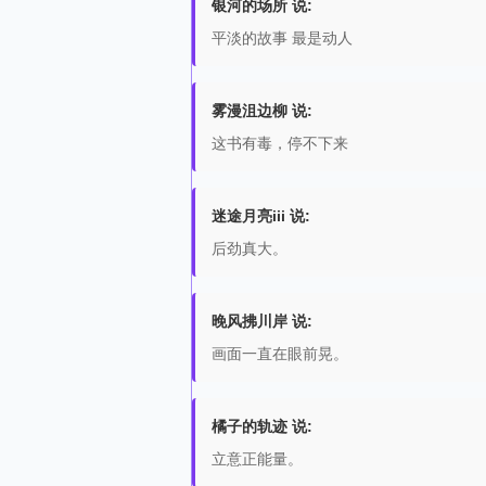
银河的场所 说:
平淡的故事 最是动人
雾漫沮边柳 说:
这书有毒，停不下来
迷途月亮iii 说:
后劲真大。
晚风拂川岸 说:
画面一直在眼前晃。
橘子的轨迹 说:
立意正能量。