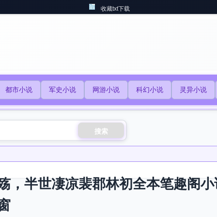
收藏txt下载
都市小说
军史小说
网游小说
科幻小说
灵异小说
搜索
殇，半世凄凉裴郡林初全本笔趣阁小
窗