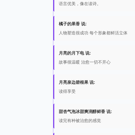
语言优美，像在读诗。
橘子的果香 说:
人物塑造很成功 每个形象都鲜活立体
月亮的月下电 说:
故事很温暖 治愈一切不开心
月亮泉边碧根果 说:
读得享受
甜杏气泡冰甜爽润醇鲜香 说:
读完有种被治愈的感觉