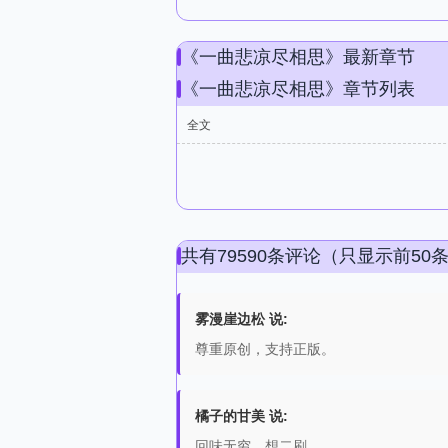
《一曲悲凉尽相思》最新章节
《一曲悲凉尽相思》章节列表
全文
共有79590条评论（只显示前50
雾漫崖边松 说:
尊重原创，支持正版。
橘子的甘美 说:
回味无穷，想二刷。