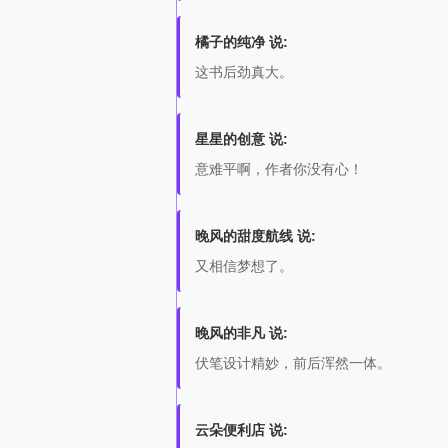
橘子的纯净 说:
这书后劲真大。
星星的创意 说:
意难平啊，作者你没有心！
晚风的甜度航线 说:
又相信梦想了。
晚风的非凡 说:
伏笔设计精妙，前后浑然一体。
云朵便利店 说: