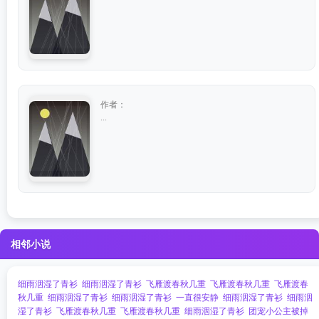
作者：
...
相邻小说
细雨洇湿了青衫
细雨洇湿了青衫
飞雁渡春秋几重
飞雁渡春秋几重
飞雁渡春
秋几重
细雨洇湿了青衫
细雨洇湿了青衫
一直很安静
细雨洇湿了青衫
细雨洇
湿了青衫
飞雁渡春秋几重
飞雁渡春秋几重
细雨洇湿了青衫
团宠小公主被掉