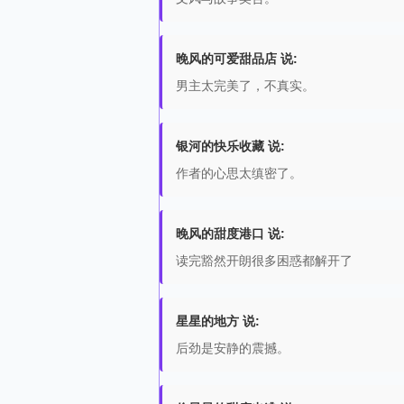
晚风的可爱甜品店 说:
男主太完美了，不真实。
银河的快乐收藏 说:
作者的心思太缜密了。
晚风的甜度港口 说:
读完豁然开朗很多困惑都解开了
星星的地方 说:
后劲是安静的震撼。