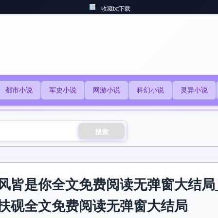
收藏txt下载
都市小说
军史小说
网游小说
科幻小说
灵异小说
搜索
风皆是你全文免费阅读无弹窗大结局
扶砚全文免费阅读无弹窗大结局