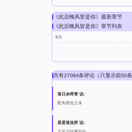
《此后晚风皆是你》最新章节
《此后晚风皆是你》章节列表
全文
共有27084条评论（只显示前50
落日余晖青 说:
配角塑造立体
星星落洛荞 说:
文风与故事契合。