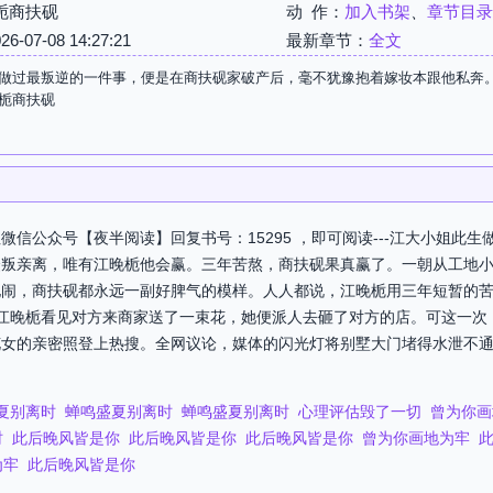
栀商扶砚
动 作：
加入书架
、
章节目录
07-08 14:27:21
最新章节：
全文
做过最叛逆的一件事，便是在商扶砚家破产后，毫不犹豫抱着嫁妆本跟他私奔。 
栀商扶砚
信公众号【夜半阅读】回复书号：15295 ，即可阅读---江大小姐此
众叛亲离，唯有江晚栀他会赢。三年苦熬，商扶砚果真赢了。一朝从工地
她闹，商扶砚都永远一副好脾气的模样。人人都说，江晚栀用三年短暂的
，江晚栀看见对方来商家送了一束花，她便派人去砸了对方的店。可这一次
花女的亲密照登上热搜。全网议论，媒体的闪光灯将别墅大门堵得水泄不
夏别离时
蝉鸣盛夏别离时
蝉鸣盛夏别离时
心理评估毁了一切
曾为你画
时
此后晚风皆是你
此后晚风皆是你
此后晚风皆是你
曾为你画地为牢
为牢
此后晚风皆是你