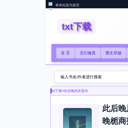
将本站设为首页
txt下载
首 页
玄幻修真
重生穿越
txt下载
>
此后晚风皆是你
此后晚
晚栀商