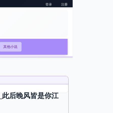
登录
注册
其他小说
_此后晚风皆是你江