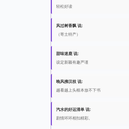
轻松好读
风过树香飘 说:
（寄土特产）
甜味迷鹿 说:
设定新颖有趣严谨
晚风拂汉枝 说:
越看越上头根本放不下书
汽水的好运清单 说:
剧情环环相扣精彩。