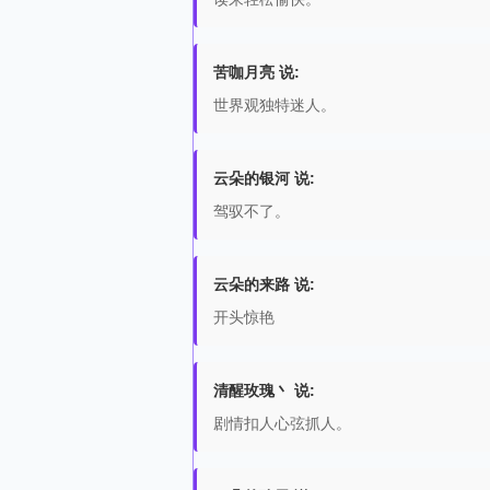
苦咖月亮 说:
世界观独特迷人。
云朵的银河 说:
驾驭不了。
云朵的来路 说:
开头惊艳
清醒玫瑰丶 说:
剧情扣人心弦抓人。