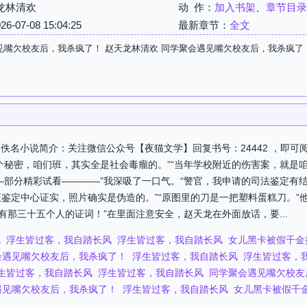
龙林清欢
动 作：
加入书架
、
章节目录
07-08 15:04:25
最新章节：
全文
遇见嘴欠校友后，我杀疯了！ 赵天龙林清欢 同学聚会遇见嘴欠校友后，我杀疯
佚名小说简介：关注微信公众号【夜猫文学】回复书号：24442 ，即可
个秘密，咱们班，其实全是社会毒瘤的。”“当年学校附近的伤害案，就是咱
—部分精彩试看————”我深吸了一口气。“警官，我申请的司法鉴定有
证鉴定中心证实，照片确实是伪造的。”“原图里的刀是一把塑料蛋糕刀。”
有那三十五个人的证词！”在里面注意安全，赵天龙在外面放话，要...
风
浮生皆过客，我自踏长风
浮生皆过客，我自踏长风
女儿黑卡被假千金
会遇见嘴欠校友后，我杀疯了！
浮生皆过客，我自踏长风
浮生皆过客，
生皆过客，我自踏长风
浮生皆过客，我自踏长风
同学聚会遇见嘴欠校友
遇见嘴欠校友后，我杀疯了！
浮生皆过客，我自踏长风
女儿黑卡被假千