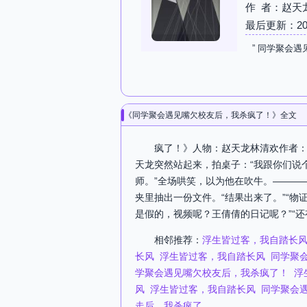
作 者：赵天
最后更新：2026-
” 同学聚会
《同学聚会遇见嘴欠校友后，我杀疯了！》全文
疯了！》人物：赵天龙林清欢作者：
天龙突然站起来，拍桌子：“我跟你们说
师。”全场哄笑，以为他在吹牛。———
夹里抽出一份文件。“结果出来了。”“物
是假的，视频呢？王倩倩的日记呢？”“还
相邻推荐：
浮生皆过客，我自踏长
长风
浮生皆过客，我自踏长风
同学聚
学聚会遇见嘴欠校友后，我杀疯了！
浮
风
浮生皆过客，我自踏长风
同学聚会
走后，我杀疯了