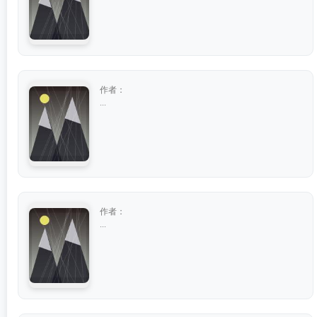
作者：
...
作者：
...