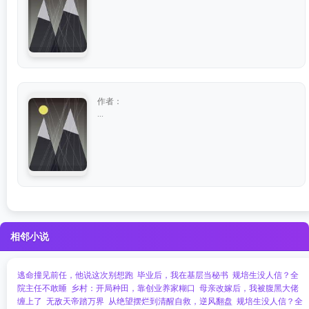
作者：
...
相邻小说
逃命撞见前任，他说这次别想跑
毕业后，我在基层当秘书
规培生没人信？全
院主任不敢睡
乡村：开局种田，靠创业养家糊口
母亲改嫁后，我被腹黑大佬
缠上了
无敌天帝踏万界
从绝望摆烂到清醒自救，逆风翻盘
规培生没人信？全