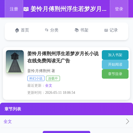
📖 姜怜月傅荆州浮生若梦岁月长小说在线免费阅读无广告
注册
登录
🏠 首页
📂 分类
📚 书架
📖 记录
姜怜月傅荆州浮生若梦岁月长小说
加入书架
在线免费阅读无广告
开始阅读
姜怜月傅荆州 著
章节目录
科幻小说
连载中
最近更新：
全文
更新时间：
2026-05-11 18:06:54
章节列表
全文