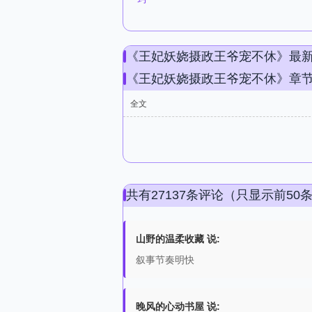
《王妃妖娆摄政王爷宠不休》最
《王妃妖娆摄政王爷宠不休》章
全文
共有27137条评论（只显示前50
山野的温柔收藏 说:
叙事节奏明快
晚风的心动书屋 说: