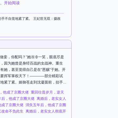
、
开始阅读
手不自觉地紧了紧。 王妃世无双：摄政
我做妾，你配吗？”她冷冷一笑，眼底尽是
会，因为她曾是身经百战的女战神。重生
有她，甚至觉得自己是在“恩赐”于她。开
她要挥军掌权天下！————部分精彩试
紧了紧。姬御苍走到沈凝面前，抬手...
他成了京圈大佬​​
重回往昔岁月，逆天
后，他成了京圈大佬​​
离婚后，老实女人
成了京圈大佬​​
消失五年后，他成了京圈
天改命不负此生
离婚后，老实女人彻底开