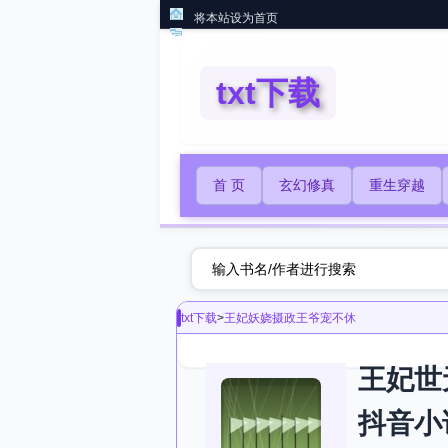
将本站设为首页
txt下载
首 页
玄幻修真
重生穿越
txt下载
>
王妃妖娆摄政王爷宠不休
王妃世
抖音小