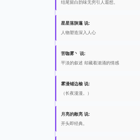
结尾留白韵味无穷引人遐想。
星星落陕蓬 说:
人物塑造深入人心
苦咖雾丶 说:
平淡的叙述 却藏着汹涌的情感
雾漫铺边榆 说:
（长夜漫漫。）
月亮的敞亮 说:
开头即经典。