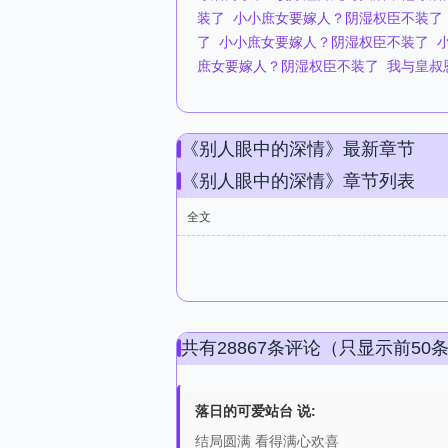
装了
小小庶女要嫁人？阴湿权臣不装了
了
小小庶女要嫁人？阴湿权臣不装了
庶女要嫁人？阴湿权臣不装了
我与皇叔
《别人眼中的深情》最新章节
《别人眼中的深情》章节列表
全文
共有28867条评论（只显示前50
落日的可爱站台 说:
结局圆满 看得满心欢喜