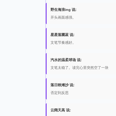
野生海浪ing 说:
开头画面感强。
星星落圃菽 说:
文笔节奏感好。
汽水的温柔球场 说:
文笔太稳了。读完心里突然空了一块
落日映滩沙 说:
否定到反思
云阔天高 说: