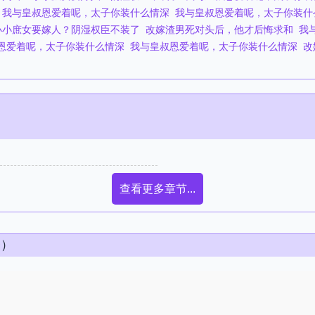
我与皇叔恩爱着呢，太子你装什么情深
我与皇叔恩爱着呢，太子你装什
小小庶女要嫁人？阴湿权臣不装了
改嫁渣男死对头后，他才后悔求和
我
恩爱着呢，太子你装什么情深
我与皇叔恩爱着呢，太子你装什么情深
改
查看更多章节...
条）