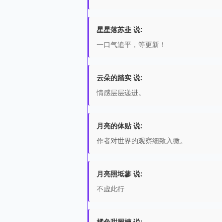
星星落苏韭 说:
一口气追平，等更新！
云朵的踏实 说:
情感层层递进。
月亮的体贴 说:
作者对世界的观察细致入微。
月亮照坻蓼 说:
不虚此行