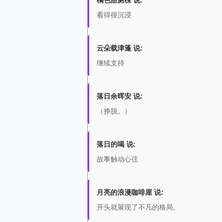
橘色甜厕楝 说:
看得很沉浸
云朵载津蓬 说:
继续支持
落日余晖安 说:
（挣脱。）
落日的喝 说:
故事触动心弦
月亮的浪漫咖啡屋 说:
开头就展现了不凡的格局。