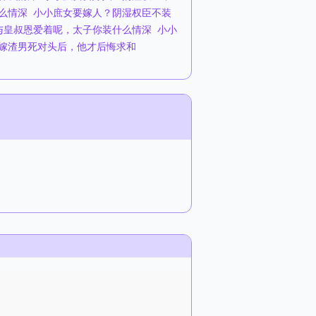
么情深
小小庶女要嫁人？阴湿权臣不装
与皇叔恩爱着呢，太子你装什么情深
小小
嫁渣男死对头后，他才后悔求和