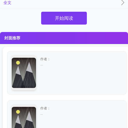
全文
开始阅读
封面推荐
作者：
...
作者：
...