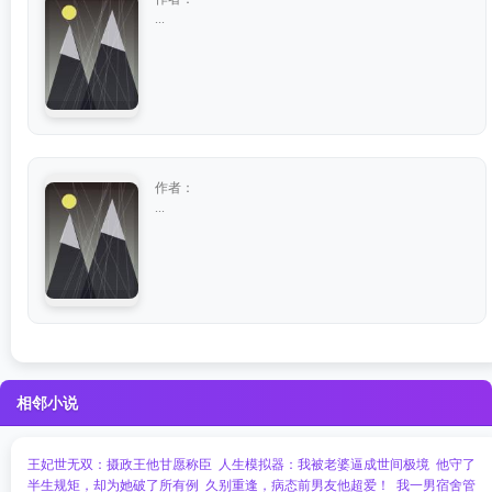
...
作者：
...
相邻小说
王妃世无双：摄政王他甘愿称臣
人生模拟器：我被老婆逼成世间极境
他守了
半生规矩，却为她破了所有例
久别重逢，病态前男友他超爱！
我一男宿舍管